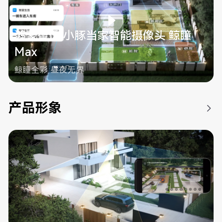
鸿蒙智选 小豚当家智能摄像头 鲸瞳
Max
鲸瞳全彩 昼夜无界
产品形象