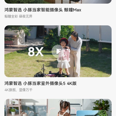
鸿蒙智选 小豚当家智能摄像头 鲸瞳Max
鲸瞳全彩 昼夜无界
鸿蒙智选 小豚当家室外摄像头5 4K版
4K旗舰，显像万千